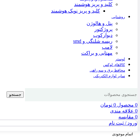
کلید و پریز هوشمند
کلید و پریز نویک هوشمند
روشنایی
پنل و هالوژن
پروژکتور
دیوارکوب
ریسه شلنگی و smd
لامپ
مهتابی و براکت
لوستر
کالاهای لوکس
محافظ برق و سه راهی
سایر لوازم الکتریکی
جستجو
0
محصول
0
تومان
0
علاقه مندی
0
مقایسه
ورود / ثبت نام
اتمام موجودی