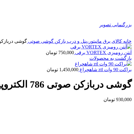
بزرگنمایی تصویر
خانه
کالای برق
مانیتور،پنل و درب بازکن
گوشی صوتی
گوشی دربازکن صوتی 86
آنتن رومیزی VORTEX برقی
750,000
تومان
بازگشت به محصولات
براکت 90 وات ztl شاهچراغ
1,450,000
تومان
گوشی دربازکن صوتی 786 الکتروپیک
930,000
تومان