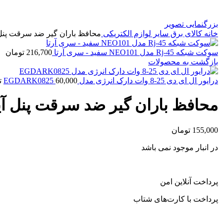
بزرگنمایی تصویر
خانه
کالای برق
سایر لوازم الکتریکی
محافظ باران گیر ضد سرقت پنل
سوکت شبکه Rj-45 مدل NEO101 سفید - سری آرتا
216,700
تومان
بازگشت به محصولات
درایور ال ای دی 25-8 وات دارک انرژی مدل EGDARK0825
60,000
ت
محافظ باران گیر ضد سرقت پنل آ
155,000
تومان
در انبار موجود نمی باشد
پرداخت آنلاین امن
پرداخت با کارت‌های شتاب