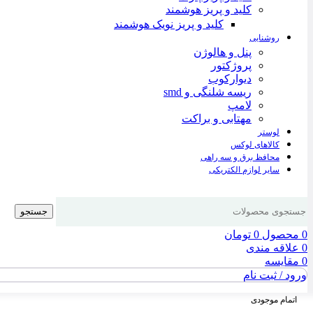
کلید و پریز هوشمند
کلید و پریز نویک هوشمند
روشنایی
پنل و هالوژن
پروژکتور
دیوارکوب
ریسه شلنگی و smd
لامپ
مهتابی و براکت
لوستر
کالاهای لوکس
محافظ برق و سه راهی
سایر لوازم الکتریکی
جستجو
0
محصول
0
تومان
0
علاقه مندی
0
مقایسه
ورود / ثبت نام
اتمام موجودی