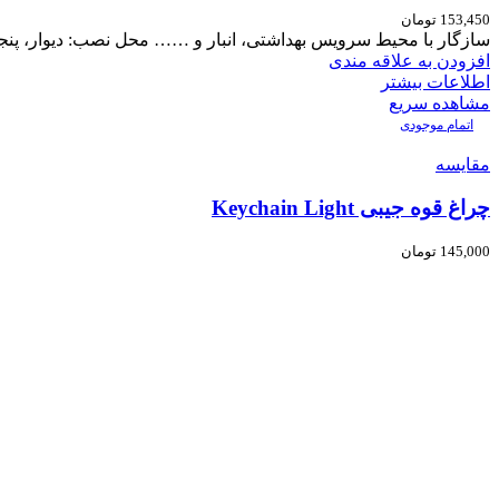
153,450
تومان
سازگار با محیط سرویس بهداشتی، انبار و …… محل نصب: دیوار، پنج
افزودن به علاقه مندی
اطلاعات بیشتر
مشاهده سریع
اتمام موجودی
مقایسه
چراغ قوه جیبی Keychain Light
145,000
تومان