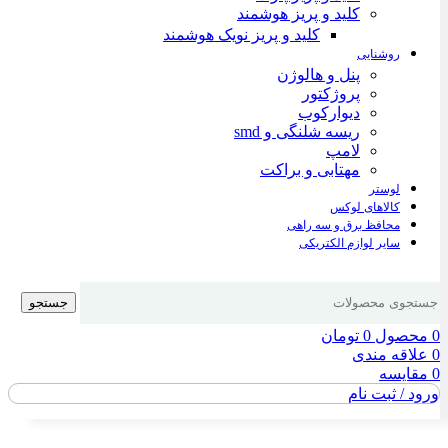
کلید و پریز هوشمند
کلید و پریز نویک هوشمند
روشنایی
پنل و هالوژن
پروژکتور
دیوارکوب
ریسه شلنگی و smd
لامپ
مهتابی و براکت
لوستر
کالاهای لوکس
محافظ برق و سه راهی
سایر لوازم الکتریکی
جستجو
0
محصول
0
تومان
0
علاقه مندی
0
مقایسه
ورود / ثبت نام