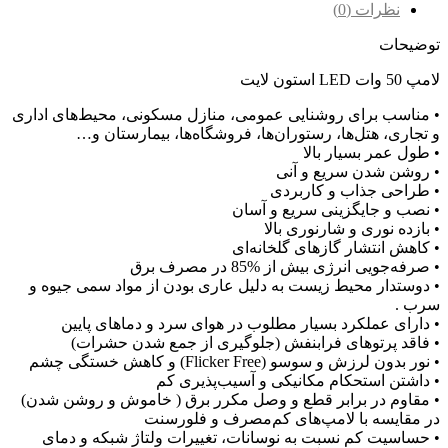
نظرات (0)
توضیحات
لامپ 50 وات LED استون لایت
• مناسب برای روشنایی عمومی، منازل مسکونی، محیط‌های اداری
و تجاری، هتل‌ها، رستوران‌ها، فروشگاه‌ها، بیمارستان و…
• طول عمر بسیار بالا
• روشن شدن سریع و آنی
• طراحی جذاب و کاربردی
• نصب و جایگزینی سریع و آسان
• بازده نوری و شارنوری بالا
• کاهش انتشار گازهای گلخانه‌ای
• صرفه‌جویی انرژی بیش از %85 در مصرف برق
• دوستدار محیط زیست به دلیل عاری بودن از مواد سمی جیوه و
سرب .
• دارای عملکرد بسیار مطلوب در هوای سرد و دماهای پایین
• فاقد پرتوهای فرابنفش (جلوگیری از جمع شدن حشرات)
• نور بدون لرزش و سوسو (Flicker Free) و کاهش خستگی چشم
• داشتن استحکام مکانیکی و آسیب‌پذیری کم
• مقاوم در برابر قطع و وصل مکرر برق ( خاموش و روشن شدن)
در مقایسه با لامپ‌های کم‌مصرف و فلورسنت
• حساسیت کم نسبت به نوسانات، تغییرات ولتاژ شبکه و دمای