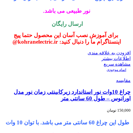
نور طبیعی می باشد.
ارسال رایگان
برای آموزش نصب آسان این محصول حتما پیج
اینستاگرام ما را دنبال کنید: kohranelectric.ir@
افزودن به علاقه مندی
اطلاعات بیشتر
مشاهده سریع
اتمام موجودی
مقایسه
چراغ 10وات نور استاندارد زیرکابینتی زمان نور مدل
اورانوس – طول 60 سانتی متر
150,000
تومان
طول این چراغ 60 سانتی متر می باشد. با توان 10 وات