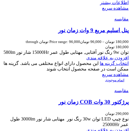
اطلاعات بیشتر
مشاهده سریع
مقایسه
پنل اسلیم مربع 9 وات زمان نور
180,000
تومان
–
96,000
تومان
Price range: 96,000 تومان through
180,000 تومان
توان 9w رنگ نور آفتابی, مهتابی طول عمر 15000Hr شار نور 580lm
افزودن به علاقه مندی
انتخاب گزینه ها
این محصول دارای انواع مختلفی می باشد. گزینه ها
ممکن است در صفحه محصول انتخاب شوند
مشاهده سریع
اتمام موجودی
مقایسه
پرژکتور 30 وات COB زمان نور
290,000
تومان
نوع چیپ LED توان 30w رنگ نور مهتابی شار نور 3000lm طول
عمر 25000Hr
افزودن به علاقه مندی