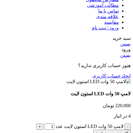
مطالب آموزشی
تماس با ما
علاقه مندی
مقایسه
ورود / ثبت نام
سبد خرید
بستن
ورود
بستن
هنوز حساب کاربری ندارید؟
ایجاد حساب کاربری
لامپ 50 وات LED استون لایت
220,000
تومان
4 در انبار
لامپ 50 وات LED استون لایت عدد
افزودن به سبد خرید