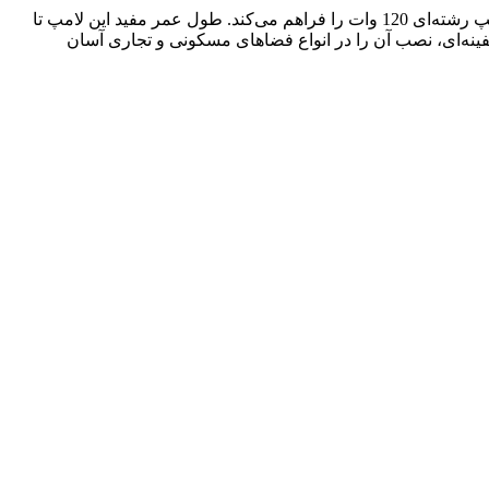
لامپ سفینه‌ای LED 20 وات یک انتخاب عالی برای روشنایی کم‌مصرف و کارآمد است. این لامپ با مصرف 20 وات، روشنایی معادل یک لامپ رشته‌ای 120 وات را فراهم می‌کند. طول عمر مفید این لامپ تا
فینه‌ای، نصب آن را در انواع فضاهای مسکونی و تجاری آسان