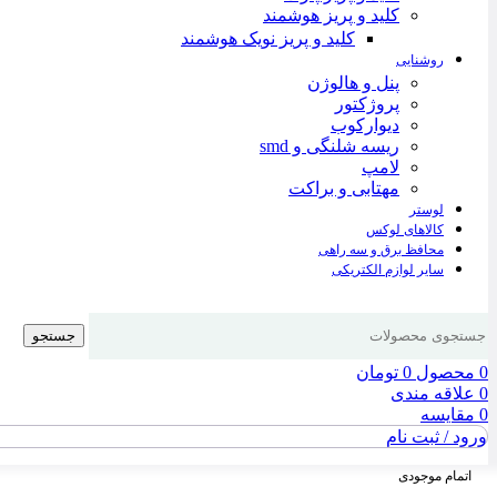
کلید و پریز هوشمند
کلید و پریز نویک هوشمند
روشنایی
پنل و هالوژن
پروژکتور
دیوارکوب
ریسه شلنگی و smd
لامپ
مهتابی و براکت
لوستر
کالاهای لوکس
محافظ برق و سه راهی
سایر لوازم الکتریکی
جستجو
0
محصول
0
تومان
0
علاقه مندی
0
مقایسه
ورود / ثبت نام
اتمام موجودی