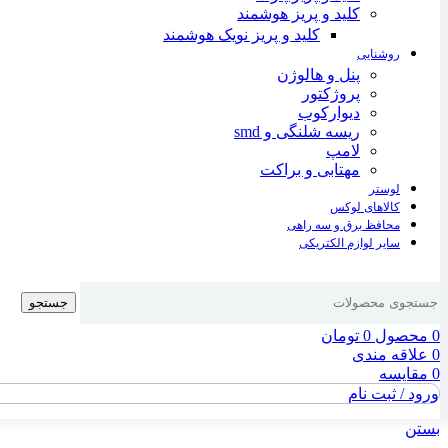
کلید و پریز هوشمند
کلید و پریز نویک هوشمند
روشنایی
پنل و هالوژن
پروژکتور
دیوارکوب
ریسه شلنگی و smd
لامپ
مهتابی و براکت
لوستر
کالاهای لوکس
محافظ برق و سه راهی
سایر لوازم الکتریکی
جستجو
0
محصول
0
تومان
0
علاقه مندی
0
مقایسه
ورود / ثبت نام
بستن