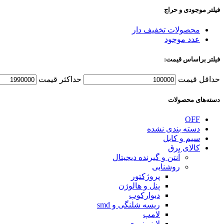
فیلتر موجودی و حراج
محصولات تخفیف دار
عدد موجود
فیلتر براساس قیمت:
حداقل قیمت
حداكثر قيمت
دسته‌های محصولات
OFF
دسته بندی نشده
سیم و کابل
کالای برق
آنتن و گیرنده دیجیتال
روشنایی
پروژکتور
پنل و هالوژن
دیوارکوب
ریسه شلنگی و smd
لامپ
لاینر نوری