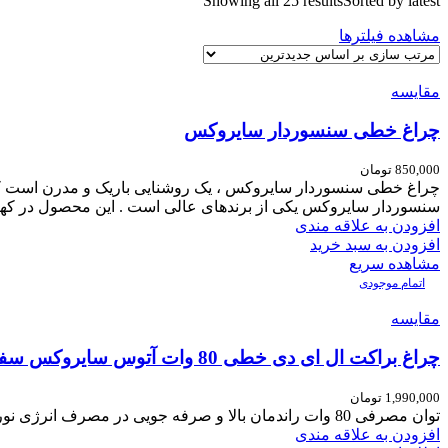
Showing all 25 results
Sorted by latest
مشاهده فیلترها
مقایسه
چراغ خطی سنسوردار سایروکس
850,000
تومان
چراغ خطی سنسوردار سایروکس ، یک روشنایی باریک و مدرن است که
سنسوردار سایروکس یکی از برندهای عالی است . این محصول در که
افزودن به علاقه مندی
افزودن به سبد خرید
مشاهده سریع
اتمام موجودی
مقایسه
چراغ براکت ال ای دی خطی 80 وات آتوس سایروکس سفید
1,990,000
تومان
توان مصرفی 80 وات راندمان بالا و صرفه جویی در مصرف انرژی نورپاک و عاری از پرتوهای مادون قرمزIR و
افزودن به علاقه مندی